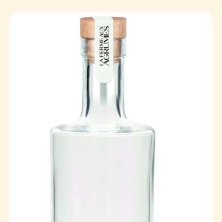
Événements
Publiques
Privés
Contact
FR
EN