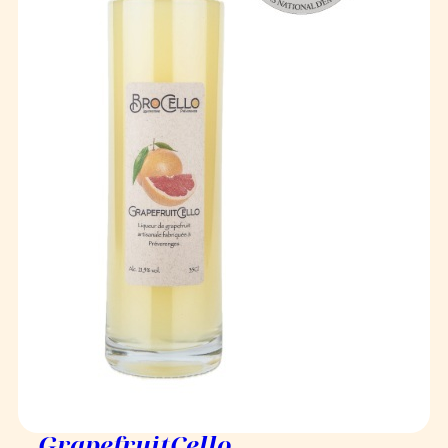
GrapefruitCello