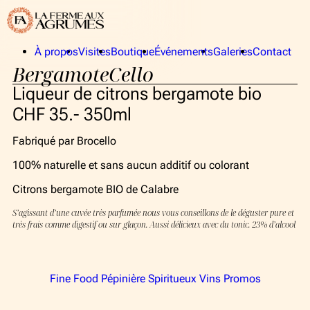
À propos
Visites
Boutique
Événements
Galeries
Contact
BergamoteCello
La Ferme aux Agrumes
Publics
La collection
Privés
Liqueur de citrons bergamote bio
Équipe
CHF 35.- 350ml
Fabriqué par Brocello
À propos
100% naturelle et sans aucun additif ou colorant
La Ferme aux Agrumes
Citrons bergamote BIO de Calabre
La collection
S’agissant d’une cuvée très parfumée nous vous conseillons de le déguster pure et
très frais comme digestif ou sur glaçon. Aussi délicieux avec du tonic. 23% d’alcool
Équipe
Visites
Fine Food
Pépinière
Spiritueux
Vins
Promos
Boutique