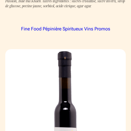
Événements
Passion, Baie ma Khaen Autres ingrédients : sucres cristallisé, sucre inverti, sirop
de glucose, pectine jaune, sorbitol, acide citrique, agar agar.
Publiques
Privés
Fine Food
Pépinière
Spiritueux
Vins
Promos
Contact
FR
EN