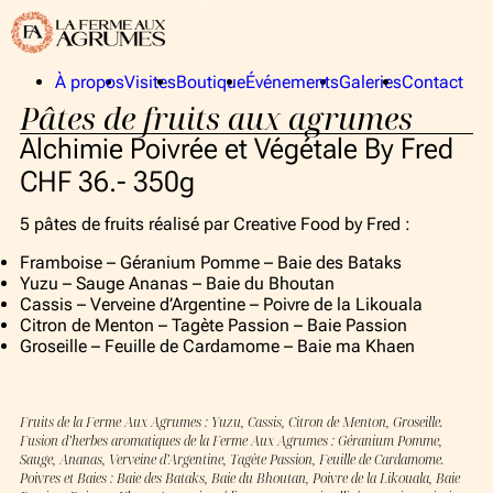
À propos
Visites
Boutique
Événements
Galeries
Contact
Pâtes de fruits aux agrumes
La Ferme aux Agrumes
Publics
La collection
Privés
Alchimie Poivrée et Végétale By Fred
Équipe
CHF 36.- 350g
5 pâtes de fruits réalisé par Creative Food by Fred :
À propos
Framboise – Géranium Pomme – Baie des Bataks
La Ferme aux Agrumes
Yuzu – Sauge Ananas – Baie du Bhoutan
Cassis – Verveine d’Argentine – Poivre de la Likouala
La collection
Citron de Menton – Tagète Passion – Baie Passion
Groseille – Feuille de Cardamome – Baie ma Khaen
Équipe
Visites
Fruits de la Ferme Aux Agrumes : Yuzu, Cassis, Citron de Menton, Groseille.
Fusion d’herbes aromatiques de la Ferme Aux Agrumes : Géranium Pomme,
Boutique
Sauge, Ananas, Verveine d’Argentine, Tagète Passion, Feuille de Cardamome.
Poivres et Baies : Baie des Bataks, Baie du Bhoutan, Poivre de la Likouala, Baie