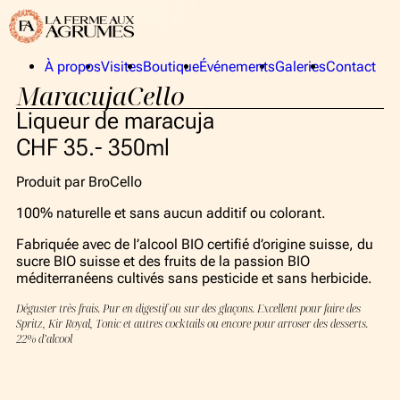
À propos
Visites
Boutique
Événements
Galeries
Contact
MaracujaCello
La Ferme aux Agrumes
Publics
La collection
Privés
Liqueur de maracuja
Équipe
CHF 35.- 350ml
Produit par BroCello
À propos
100% naturelle et sans aucun additif ou colorant.
La Ferme aux Agrumes
Fabriquée avec de l’alcool BIO certifié d’origine suisse, du
La collection
sucre BIO suisse et des fruits de la passion BIO
méditerranéens cultivés sans pesticide et sans herbicide.
Équipe
Déguster très frais. Pur en digestif ou sur des glaçons. Excellent pour faire des
Spritz, Kir Royal, Tonic et autres cocktails ou encore pour arroser des desserts.
Visites
22% d’alcool
Boutique