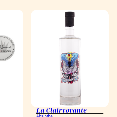
La Clairvoyante
Absinthe