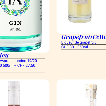
GrapefruitCell
Liqueur de grapefruit
CHF 30.- 350ml
leu
 Awards, London 19/20
0 500ml – CHF 27.50