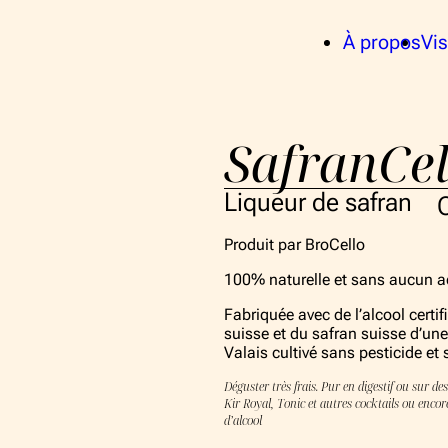
À propos
Vis
La Fer
La coll
Équipe
SafranCel
À 
Liqueur de safran
La Fer
Produit par BroCello
La
100% naturelle et sans aucun ad
Fabriquée avec de l’alcool certif
suisse et du safran suisse d’une
V
Valais cultivé sans pesticide et
Déguster très frais. Pur en digestif ou sur des
Bo
Kir Royal, Tonic et autres cocktails ou encor
d’alcool
Évé