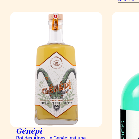
Génépi
Roi des Alpes, le Génépi est une