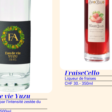
FraiseCello
Liqueur de fraises
CHF 30.- 350ml
e vie Yuzu
ar l’intensité zestée du
 500ml