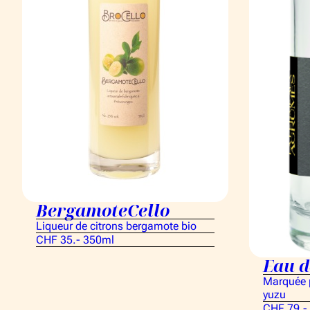
BergamoteCello
Liqueur de citrons bergamote bio
CHF 35.- 350ml
Eau d
Marquée p
yuzu
CHF 79.-