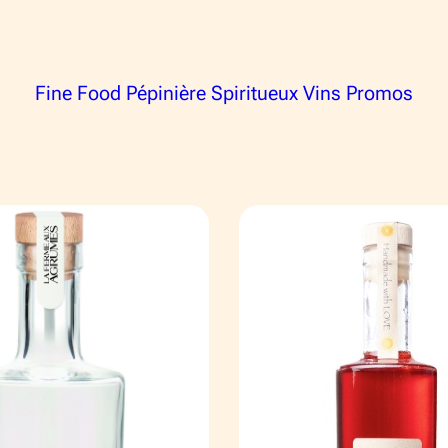
Fine Food
Pépinière
Spiritueux
Vins
Promos
C
FR
EN