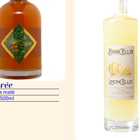
rée
e maté
 500ml