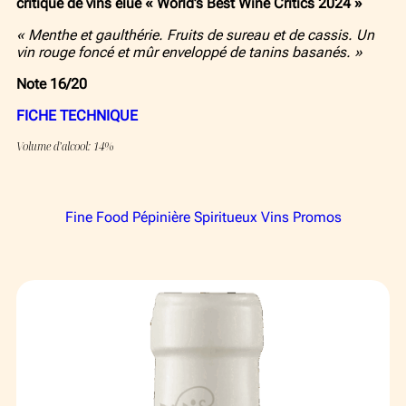
Événements
critique de vins élue « World’s Best Wine Critics 2024 »
« Menthe et gaulthérie. Fruits de sureau et de cassis. Un
Publiques
vin rouge foncé et mûr enveloppé de tanins basanés. »
Privés
Note 16/20
Contact
FICHE TECHNIQUE
Volume d’alcool: 14%
FR
EN
Fine Food
Pépinière
Spiritueux
Vins
Promos