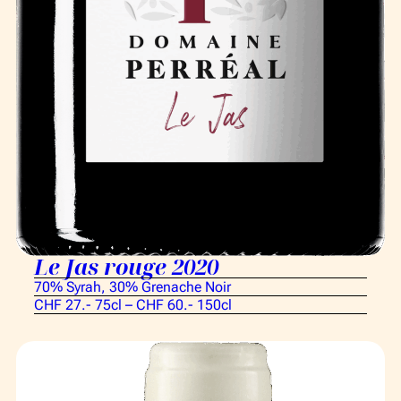
Le Jas rouge 2020
70% Syrah, 30% Grenache Noir
CHF 27.- 75cl – CHF 60.- 150cl