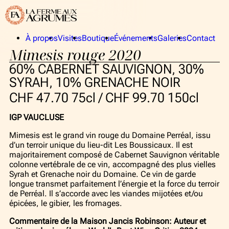
À propos
Visites
Boutique
Événements
Galeries
Contact
Mimesis rouge 2020
La Ferme aux Agrumes
Publics
La collection
Privés
60% CABERNET SAUVIGNON, 30%
Équipe
SYRAH, 10% GRENACHE NOIR
CHF 47.70 75cl / CHF 99.70 150cl
À propos
IGP VAUCLUSE
La Ferme aux Agrumes
Mimesis est le grand vin rouge du Domaine Perréal, issu
d’un terroir unique du lieu-dit Les Boussicaux. Il est
La collection
majoritairement composé de Cabernet Sauvignon véritable
colonne vertébrale de ce vin, accompagné des plus vielles
Équipe
Syrah et Grenache noir du Domaine. Ce vin de garde
longue transmet parfaitement l’énergie et la force du terroir
Visites
de Perréal. Il s’accorde avec les viandes mijotées et/ou
épicées, le gibier, les fromages.
Boutique
Commentaire de la Maison Jancis Robinson: Auteur et